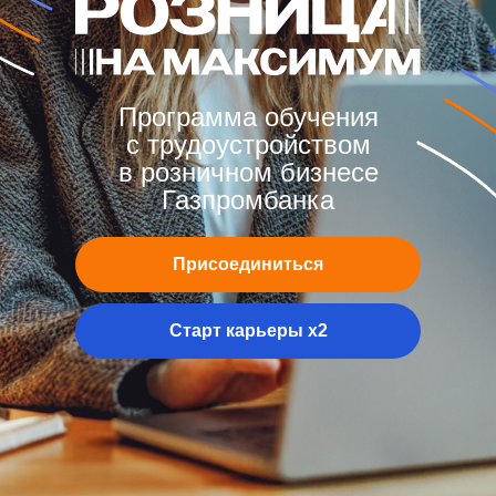
Программа обучения
с трудоустройством
в розничном бизнесе
Газпромбанка
Присоединиться
Старт карьеры х2